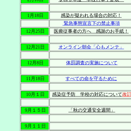
1月18日
感染が疑われる場合の対応！
緊急事態宣言下の禁止事項
12月25日
医療従事者の方へ 感謝のお手紙！
12月21日
オンライン朝会「心もメンテ」
12月8日
体罰調査の実施について
11月18日
すべての命を守るために
10月１日
感染症予防 学校の対応について
改
9月１５日
「秋の交通安全週間」
9月１１日