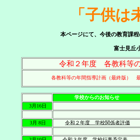
「子供は
本ページにて、今後の教育課程
富士見丘
令和２年度 各教科等
各教科等の年間指導計画（最終版） 最新
学校からのお知らせ
3月16日
3月 8日
令和２年度 学校関係者評価
2月10日
令和３年度 学校行事予定表