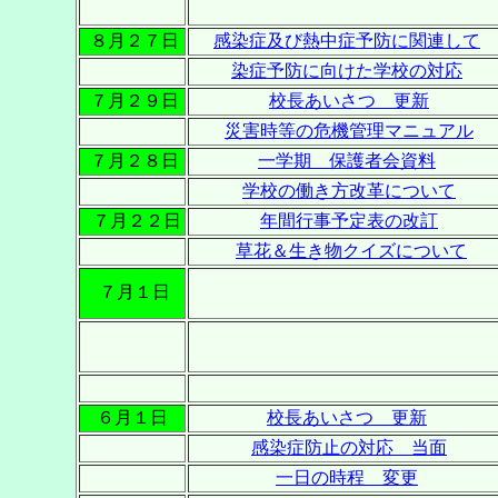
８月２７日
感染症及び熱中症予防に関連して
染症予防に向けた学校の対応
７月２９日
校長あいさつ 更新
災害時等の危機管理マニュアル
７月２８日
一学期 保護者会資料
学校の働き方改革について
７月２２日
年間行事予定表の改訂
草花＆生き物クイズについて
７月１日
６月１日
校長あいさつ 更新
感染症防止の対応 当面
一日の時程 変更