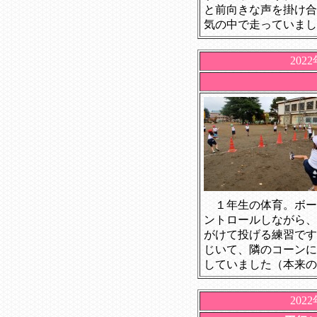
と前向きな声を掛け合
気の中で
走っていまし
202
１年生の体育。ボー
ントロールしながら、
がけて投げる練習です
じいて、隣のコーンに
していました（本来の
202