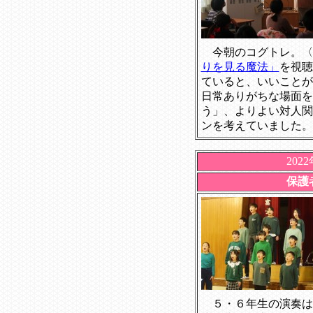
今朝のコグトレ。〈左〉3
りを見る魔法」
を視聴
ていると、いいことが
日常ありがちな場面を
う」、よりよい対人関
ンを考えていました。
202
保護
５・６年生の演奏は