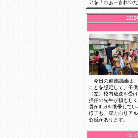
アを「わぁーきれいだ
202
今日の避難訓練は、
ことを想定して、子供
〈左〉校内放送を受け
担任の先生が頼もしく
員がiPadを携帯し
様子も、双方向リアル
心感があります。
202