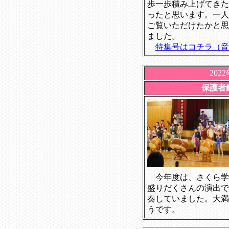
歩一歩積み上げてきた
ったと思います。一人
ご覧いただけたかと思
ました。
特集号はコチラ（音
202
保護者
今年度は、さくら学
盛りだくさんの演出で
奏していました。大満
うです。