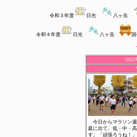
令和３年度
日光
八ヶ岳
令和４年度
日光
八ヶ岳
202
今日からマラソン週
庭に出て、低・中・高
す。「頑張ろうね！」