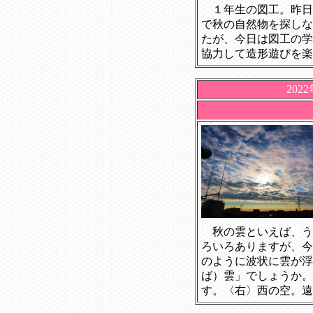
１年生の図工。昨日
で秋の自然物を探しな
たが、今日は図工の学
協力して造形遊びを楽
202
秋の雲といえば、う
ろいろありますが、今
のように波状に雲が浮
ば）雲」でしょうか。
す。〈右〉西の空。遠