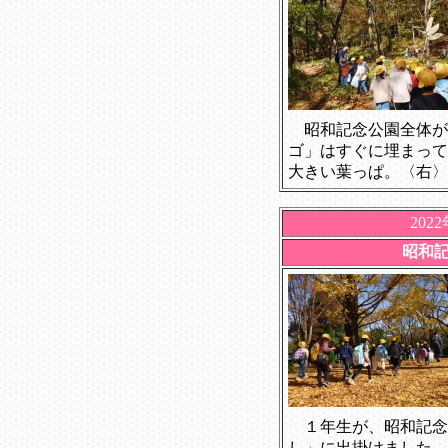
昭和記念公園全体が
ゴ」はすぐに埋まって
大きい葉っぱ。〈右〉
202
昭和
１年生が、昭和記念
し」に出掛けました。