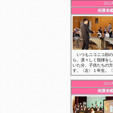
202
保護者
いつもニコニコ顔の
ら、凛々しく指揮をし
いた分、子供たちの方
す。〈左〉１年生。〈
202
保護者