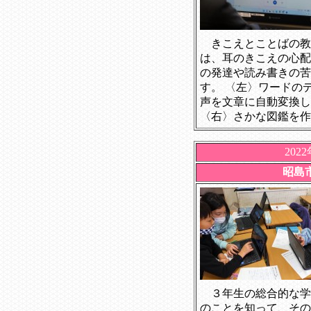
きこえとことばの教
は、耳のきこえの心配
の発達や読み書きの苦
す。
〈左〉ワードの
声を文章に自動変換し
〈右〉さかな図鑑を作
202
昭島
３年生の総合的な学
のことを知って、その