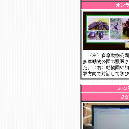
オン
〈左〉多摩動物公園
多摩動物公園の獣医さ
た。〈右〉動物園や飼
双方向で対話して学び
202
さ