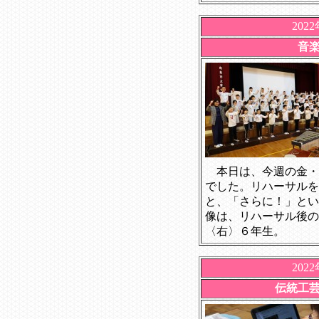
202
音
本日は、今週の金・
でした。リハーサルを
と、「さらに！」とい
像は、リハーサル後の
〈右〉６年生。
202
伝統工